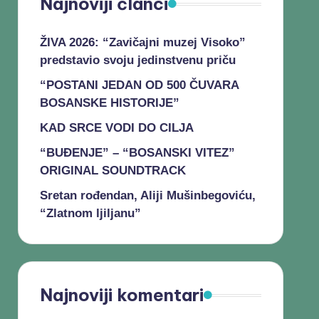
Najnoviji članci
ŽIVA 2026: “Zavičajni muzej Visoko”
predstavio svoju jedinstvenu priču
“POSTANI JEDAN OD 500 ČUVARA
BOSANSKE HISTORIJE”
KAD SRCE VODI DO CILJA
“BUĐENJE” – “BOSANSKI VITEZ”
ORIGINAL SOUNDTRACK
Sretan rođendan, Aliji Mušinbegoviću,
“Zlatnom ljiljanu”
Najnoviji komentari