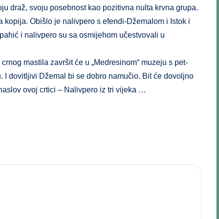
oju draž, svoju posebnost kao pozitivna nulta krvna grupa.
šta kopija. Obišlo je nalivpero s efendi-Džemalom i Istok i
pahić i nalivpero su sa osmijehom učestvovali u
 crnog mastila završit će u „Medresinom“ muzeju s pet-
. I dovitljivi Džemal bi se dobro namučio. Bit će dovoljno
lov ovoj crtici – Nalivpero iz tri vijeka …