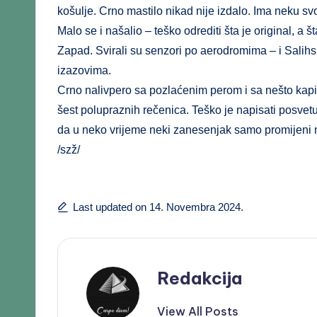
košulje. Crno mastilo nikad nije izdalo. Ima neku sv
Malo se i našalio – teško odrediti šta je original, a 
Zapad. Svirali su senzori po aerodromima – i Salihs
izazovima.
Crno nalivpero sa pozlaćenim perom i sa nešto kapi
šest polupraznih rečenica. Teško je napisati posvetu
da u neko vrijeme neki zanesenjak samo promijeni nas
/szž/
Last updated on 14. Novembra 2024.
Redakcija
View All Posts