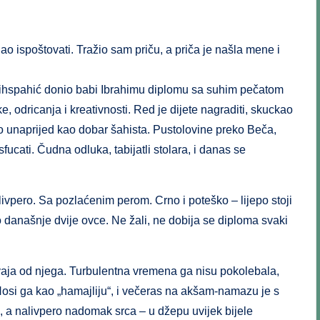
 ispoštovati. Tražio sam priču, a priča je našla mene i
ihspahić donio babi Ibrahimu diplomu sa suhim pečatom
, odricanja i kreativnosti. Red je dijete nagraditi, skuckao
lio unaprijed kao dobar šahista. Pustolovine preko Beča,
sfucati. Čudna odluka, tabijatli stolara, i danas se
ivpero. Sa pozlaćenim perom. Crno i poteško – lijepo stoji
’o današnje dvije ovce. Ne žali, ne dobija se diploma svaki
dvaja od njega. Turbulentna vremena ga nisu pokolebala,
 Nosi ga kao „hamajliju“, i večeras na akšam-namazu je s
e, a nalivpero nadomak srca – u džepu uvijek bijele