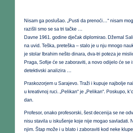
Nisam ga poslušao. „Pusti da prenoći…“ nisam mogao
razišli smo se sa tri tačke …
Davne 1961. godine dječak diplomirao. Džemal Sal
na uvid. Teška, preteška – stalo je u nju mnogo nauke
je stolar Ibrahim nešto dinara, dva-tri poteza je mis
Praga, Sofije će se zaboraviti, a novo odijelo će se i
detektivski analizira …
Praskozorjem u Sarajevo. Traži i kupuje najbolje nal
u kreativnoj ruci. „Pelikan“ je „Pelikan“. Poskupo, k
dan.
Profesor, onako profesorski, šest decenija se ne o
nisu stavila u iskušenje koje nije mogao savladati.
njim. Štap može i u blato i zaboraviti kod neke klup