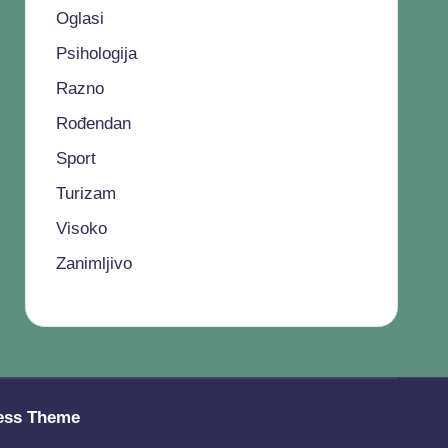
Oglasi
Psihologija
Razno
Rođendan
Sport
Turizam
Visoko
Zanimljivo
ess Theme