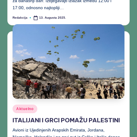
za današnji dan: Izbjegavajti izlazak između 12:00 i
17:00, odnosno najtopliji…
Redakcija
13. Augusta 2025.
Aktuelno
ITALIJANI I GRCI POMAŽU PALESTINI
Avioni iz Ujedinjenih Arapskih Emirata, Jordana,