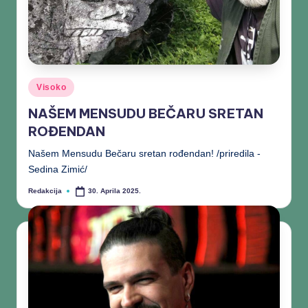
Visoko
NAŠEM MENSUDU BEČARU SRETAN
ROĐENDAN
Našem Mensudu Bečaru sretan rođendan! /priredila -
Sedina Zimić/
Redakcija
30. Aprila 2025.