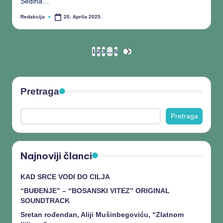
Sedina…
Redakcija
20. Aprila 2025.
1
2
3
…
5
Pretraga
Pretraga
Najnoviji članci
KAD SRCE VODI DO CILJA
“BUĐENJE” – “BOSANSKI VITEZ” ORIGINAL
SOUNDTRACK
Sretan rođendan, Aliji Mušinbegoviću, “Zlatnom