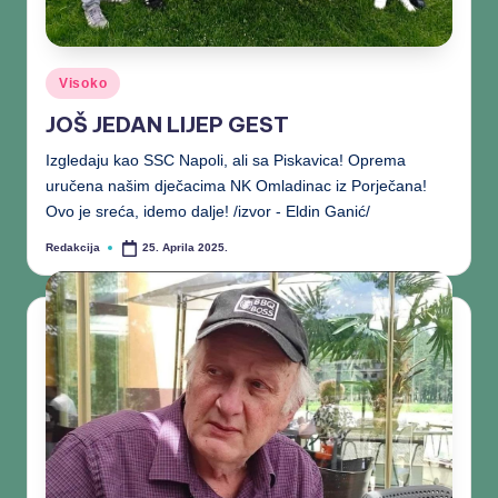
Visoko
JOŠ JEDAN LIJEP GEST
Izgledaju kao SSC Napoli, ali sa Piskavica! Oprema
uručena našim dječacima NK Omladinac iz Porječana!
Ovo je sreća, idemo dalje! /izvor - Eldin Ganić/
Redakcija
25. Aprila 2025.