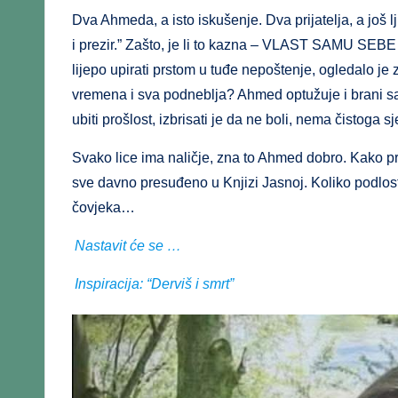
Dva Ahmeda, a isto iskušenje. Dva prijatelja, a još lju
i prezir.” Zašto, je li to kazna – VLAST SAMU SEBE 
lijepo upirati prstom u tuđe nepoštenje, ogledalo je 
vremena i sva podneblja? Ahmed optužuje i brani sa
ubiti prošlost, izbrisati je da ne boli, nema čistoga sj
Svako lice ima naličje, zna to Ahmed dobro. Kako pro
sve davno presuđeno u Knjizi Jasnoj. Koliko podlosti 
čovjeka…
Nastavit će se …
Inspiracija: “Derviš i smrt”