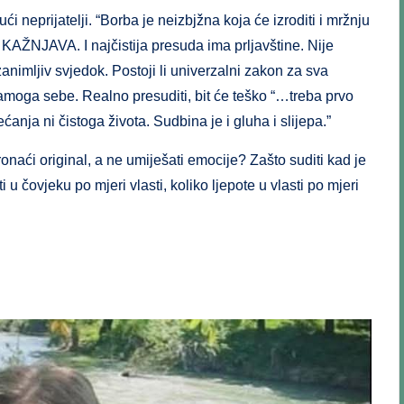
ći neprijatelji. “Borba je neizbjžna koja će izroditi i mržnju
KAŽNJAVA. I najčistija presuda ima prljavštine. Nije
zanimljiv svjedok. Postoji li univerzalni zakon za sva
moga sebe. Realno presuditi, bit će teško “…treba prvo
ećanja ni čistoga života. Sudbina je i gluha i slijepa.”
naći original, a ne umiješati emocije? Zašto suditi kad je
u čovjeku po mjeri vlasti, koliko ljepote u vlasti po mjeri