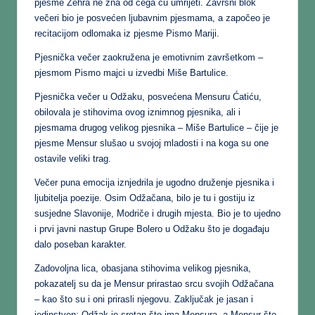
pjesme Zehra ne zna od čega ću umrijeti. Završni blok
večeri bio je posvećen ljubavnim pjesmama, a započeo je
recitacijom odlomaka iz pjesme Pismo Mariji.
Pjesnička večer zaokružena je emotivnim završetkom –
pjesmom Pismo majci u izvedbi Miše Bartulice.
Pjesnička večer u Odžaku, posvećena Mensuru Ćatiću,
obilovala je stihovima ovog iznimnog pjesnika, ali i
pjesmama drugog velikog pjesnika – Miše Bartulice – čije je
pjesme Mensur slušao u svojoj mladosti i na koga su one
ostavile veliki trag.
Večer puna emocija iznjedrila je ugodno druženje pjesnika i
ljubitelja poezije. Osim Odžačana, bilo je tu i gostiju iz
susjedne Slavonije, Modriče i drugih mjesta. Bio je to ujedno
i prvi javni nastup Grupe Bolero u Odžaku što je događaju
dalo poseban karakter.
Zadovoljna lica, obasjana stihovima velikog pjesnika,
pokazatelj su da je Mensur prirastao srcu svojih Odžačana
– kao što su i oni prirasli njegovu. Zaključak je jasan i
jedinstven: Odžak je sretan što ima Mensura, a Mensur što