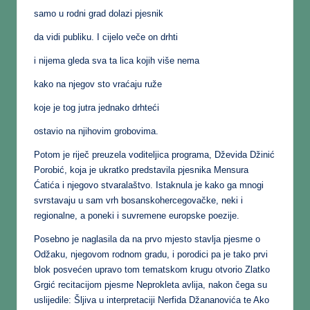
samo u rodni grad dolazi pjesnik
da vidi publiku. I cijelo veče on drhti
i nijema gleda sva ta lica kojih više nema
kako na njegov sto vraćaju ruže
koje je tog jutra jednako drhteći
ostavio na njihovim grobovima.
Potom je riječ preuzela voditeljica programa, Dževida Džinić
Porobić, koja je ukratko predstavila pjesnika Mensura
Ćatića i njegovo stvaralaštvo. Istaknula je kako ga mnogi
svrstavaju u sam vrh bosanskohercegovačke, neki i
regionalne, a poneki i suvremene europske poezije.
Posebno je naglasila da na prvo mjesto stavlja pjesme o
Odžaku, njegovom rodnom gradu, i porodici pa je tako prvi
blok posvećen upravo tom tematskom krugu otvorio Zlatko
Grgić recitacijom pjesme Neprokleta avlija, nakon čega su
uslijedile: Šljiva u interpretaciji Nerfida Džananovića te Ako