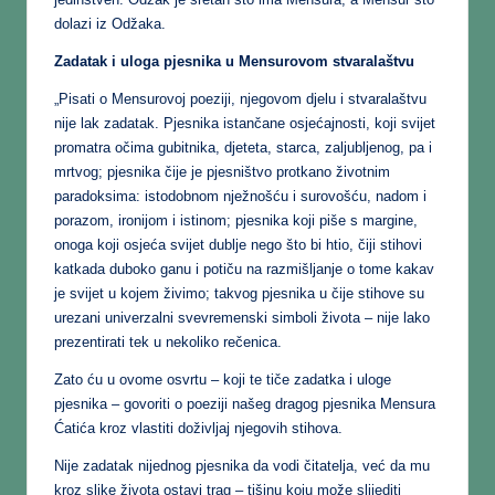
dolazi iz Odžaka.
Zadatak i uloga pjesnika u Mensurovom stvaralaštvu
„Pisati o Mensurovoj poeziji, njegovom djelu i stvaralaštvu
nije lak zadatak. Pjesnika istančane osjećajnosti, koji svijet
promatra očima gubitnika, djeteta, starca, zaljubljenog, pa i
mrtvog; pjesnika čije je pjesništvo protkano životnim
paradoksima: istodobnom nježnošću i surovošću, nadom i
porazom, ironijom i istinom; pjesnika koji piše s margine,
onoga koji osjeća svijet dublje nego što bi htio, čiji stihovi
katkada duboko ganu i potiču na razmišljanje o tome kakav
je svijet u kojem živimo; takvog pjesnika u čije stihove su
urezani univerzalni svevremenski simboli života – nije lako
prezentirati tek u nekoliko rečenica.
Zato ću u ovome osvrtu – koji te tiče zadatka i uloge
pjesnika – govoriti o poeziji našeg dragog pjesnika Mensura
Ćatića kroz vlastiti doživljaj njegovih stihova.
Nije zadatak nijednog pjesnika da vodi čitatelja, već da mu
kroz slike života ostavi trag – tišinu koju može slijediti