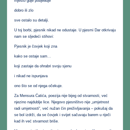
mjesto gdje pobjeđuje
dobro ili zlo
sve ostalo su detalji.
U toj borbi, pjesnik nikad ne odustaje. U pjesmi Dar otkrivaju
nam se sljedeći stihovi:
Pjesnik je čovjek koji zna
kako se ostaje sam…
koji zastaje da ohrabri svoju sjenu
i nikad ne ispunjava
ono što se od njega očekuje.
Za Mensura Ćatića, poezija nije bijeg od stvarnosti, već
njezino najdublje lice. Njegovo pjesništvo nije „umjetnost
radi umjetnosti“, već nužan čin preživljavanja – pokušaj da
se bol izdrži, da se čovjek i svijet sačuvaju barem u riječi
kad ih već stvarnost briše.