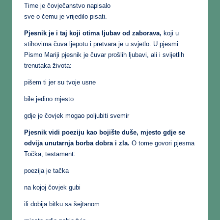
Time je čovječanstvo napisalo
sve o čemu je vrijedilo pisati.
Pjesnik je i taj koji otima ljubav od zaborava,
koji u
stihovima čuva ljepotu i pretvara je u svjetlo. U pjesmi
Pismo Mariji pjesnik je čuvar prošlih ljubavi, ali i svijetlih
trenutaka života:
pišem ti jer su tvoje usne
bile jedino mjesto
gdje je čovjek mogao poljubiti svemir
Pjesnik vidi poeziju kao bojište duše, mjesto gdje se
odvija unutarnja borba dobra i zla.
O tome govori pjesma
Točka, testament:
poezija je tačka
na kojoj čovjek gubi
ili dobija bitku sa šejtanom