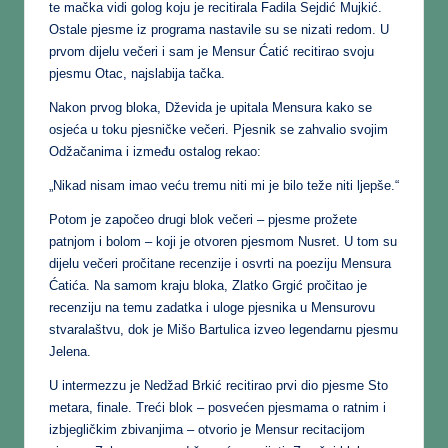
te mačka vidi golog koju je recitirala Fadila Sejdić Mujkić.
Ostale pjesme iz programa nastavile su se nizati redom. U
prvom dijelu večeri i sam je Mensur Ćatić recitirao svoju
pjesmu Otac, najslabija tačka.
Nakon prvog bloka, Dževida je upitala Mensura kako se
osjeća u toku pjesničke večeri. Pjesnik se zahvalio svojim
Odžačanima i između ostalog rekao:
„Nikad nisam imao veću tremu niti mi je bilo teže niti ljepše.“
Potom je započeo drugi blok večeri – pjesme prožete
patnjom i bolom – koji je otvoren pjesmom Nusret. U tom su
dijelu večeri pročitane recenzije i osvrti na poeziju Mensura
Ćatića. Na samom kraju bloka, Zlatko Grgić pročitao je
recenziju na temu zadatka i uloge pjesnika u Mensurovu
stvaralaštvu, dok je Mišo Bartulica izveo legendarnu pjesmu
Jelena.
U intermezzu je Nedžad Brkić recitirao prvi dio pjesme Sto
metara, finale. Treći blok – posvećen pjesmama o ratnim i
izbjegličkim zbivanjima – otvorio je Mensur recitacijom