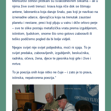
Mensurovi stihovi protkani su svakodnevnim slikama – ali u
njima žive sveti trenuci: krava koja riče dok se štimaju
antene, laborantica koja daruje šnalu, pas koji je navikao na
iznenadne udarce, djevojčica koja na trenutak zaustavi
planetu i nestane, preci koji pljuju u vatru i drže orlovo perje
– sve te slike postaju metafizička vrata prema izgubljenom,
istinitom, ljudskom, onome što smo gotovo zaboravili ili
teško podižemo pogled da bi bolje vidjeli.
Njegov svijet nije svijet pobjednika, moći ni sjaja. To je
svijet predaka, zaboravljenih, izgubljenih, beskućnika,
radnika, očeva, žena, djece te pjesnika koji grle i žive i
mrtve.
To je poezija onih koje nitko ne čuje – i zato je to prava,
istinska, nepatvorena poezija.“