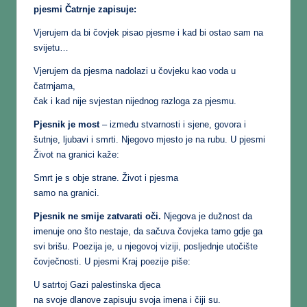
pjesmi Čatrnje zapisuje:
Vjerujem da bi čovjek pisao pjesme i kad bi ostao sam na
svijetu…
Vjerujem da pjesma nadolazi u čovjeku kao voda u
čatrnjama,
čak i kad nije svjestan nijednog razloga za pjesmu.
Pjesnik je most
– između stvarnosti i sjene, govora i
šutnje, ljubavi i smrti. Njegovo mjesto je na rubu. U pjesmi
Život na granici kaže:
Smrt je s obje strane. Život i pjesma
samo na granici.
Pjesnik ne smije zatvarati oči.
Njegova je dužnost da
imenuje ono što nestaje, da sačuva čovjeka tamo gdje ga
svi brišu. Poezija je, u njegovoj viziji, posljednje utočište
čovječnosti. U pjesmi Kraj poezije piše:
U satrtoj Gazi palestinska djeca
na svoje dlanove zapisuju svoja imena i čiji su.