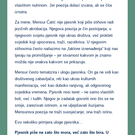
vlastitom nutrinom. Jer poezija dolazi izvana, ali se čita
iznutra.
Za mene, Mensur Ćatić nije pjesnik koji piše stihove radi
jezičnih akrobacija. Njegova poezija je čin postojanja; u
njegovom svijetu pjesnik nije ukras društva, već prokleti
svjedok koji upozorava, traži, razotkriva. U njegovim
stihovima često nailazimo na „faktore iznenađenja“ koji nas
tjeraju na promišljanje – jer stvarnost kakvom je znamo
možda nije onakva kakvom se prikazuje.
Mensur često tematizira i ulogu pjesnika. On ga ne vidi kao
društvenog zabavljača, niti kao ukras kulturnih
manifestacija, već kao duboko ranjivog, ali odgovornog
svjedoka vremena. Pjesnik nosi teret – ne samo vlastitih
boli, već i tuđih. Njegov je zadatak govoriti ono što se ne
smije, zarezivati istinom, a ne uljepšavati iluzijama.
Mensurova poezija ne traži suosjećanje; ona traži istinu.
Evo nekoliko primjera uloge pjesnika…
Pjesnik piše ne zato što mora, već zato što bira. U