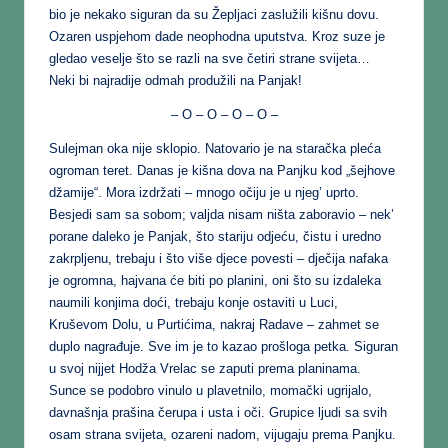
bio je nekako siguran da su Žepljaci zaslužili kišnu dovu.
Ozaren uspjehom dade neophodna uputstva. Kroz suze je
gledao veselje što se razli na sve četiri strane svijeta…
Neki bi najradije odmah produžili na Panjak!
– O – O – O – O –
Sulejman oka nije sklopio. Natovario je na staračka pleća
ogroman teret. Danas je kišna dova na Panjku kod „šejhove
džamije“. Mora izdržati – mnogo očiju je u njeg’ uprto.
Besjedi sam sa sobom; valjda nisam ništa zaboravio – nek’
porane daleko je Panjak, što stariju odjeću, čistu i uredno
zakrpljenu, trebaju i što više djece povesti – dječija nafaka
je ogromna, hajvana će biti po planini, oni što su izdaleka
naumili konjima doći, trebaju konje ostaviti u Luci,
Kruševom Dolu, u Purtićima, nakraj Radave – zahmet se
duplo nagrađuje. Sve im je to kazao prošloga petka. Siguran
u svoj nijjet Hodža Vrelac se zaputi prema planinama.
Sunce se podobro vinulo u plavetnilo, momački ugrijalo,
davnašnja prašina čerupa i usta i oči. Grupice ljudi sa svih
osam strana svijeta, ozareni nadom, vijugaju prema Panjku.