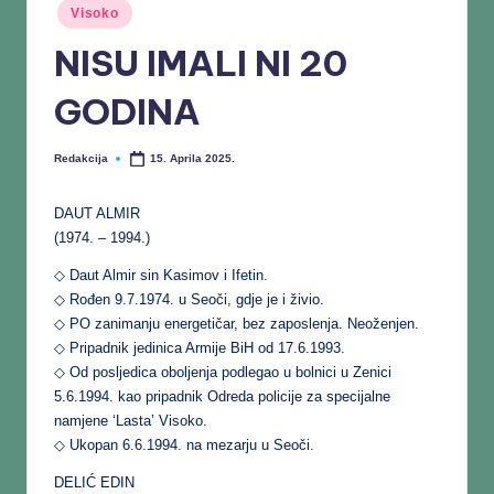
Visoko
NISU IMALI NI 20
GODINA
Redakcija
15. Aprila 2025.
DAUT ALMIR
(1974. – 1994.)
◇ Daut Almir sin Kasimov i Ifetin.
◇ Rođen 9.7.1974. u Seoči, gdje je i živio.
◇ PO zanimanju energetičar, bez zaposlenja. Neoženjen.
◇ Pripadnik jedinica Armije BiH od 17.6.1993.
◇ Od posljedica oboljenja podlegao u bolnici u Zenici
5.6.1994. kao pripadnik Odreda policije za specijalne
namjene ‘Lasta’ Visoko.
◇ Ukopan 6.6.1994. na mezarju u Seoči.
DELIĆ EDIN