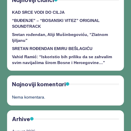
KAD SRCE VODI DO CILJA
“BUĐENJE” – “BOSANSKI VITEZ” ORIGINAL
SOUNDTRACK
Sretan rođendan, Aliji Mušinbegoviću, “Zlatnom
ljiljanu”
SRETAN ROĐENDAN EMIRU BEŠLAGIĆU
Vahid Ramić: “Iskoristio bih priliku da se zahvalim
svim navijačima širom Bosne i Hercegovine…”
Najnoviji komentari
Nema komentara.
Arhive