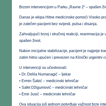
Brzom intervencijom u Parku „Ravne 2“ – spašen živ
Danas je ekipa Hitne medicinske pomoći Visoko pra
je zatečen pacijent bez svijesti, pulsa i disanja.
Zahvaljujući brzoj i stručnoj reakciji, reanimacija j
spašen život.
Nakon inicijalne stabilizacije, pacijent je najprije
zatim hitno upućen i prevezen na Klinički urgentni ce
U intervenciji su učestvovali:
• Dr. Delila Numanagić – ljekar
• Ermin Šabić – medicinski tehničar
• Safet Džigumović – medicinski tehničar
• Emir Jusić – medicinski tehničar
Ova situacija još jednom potvrđuje važnost brze inte