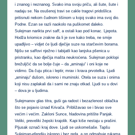
i znanog i neznanog. Svako ima svoju priču, ali šute, šute i
nadaju se. Na osušenoj travi se cakle tragovi pridošlica
pritisnuti nekom čudnom tišinom u kojoj svako ima svoj dio.
Podne. Ezan se razli naokolo na puškomet daleko.
Sulejman narikta prvi saff, a ostali kao pod konac. Ljepota.
Hodža kriomice zrakne da li je sve kako treba, ne smije
upadljivo – vidjet će ljudi dječije suze na starčevim borama.
Njišu se saffovi nježno i tabijatli kao lanjska pšenica u
pristranku, kao dječija mašta neukroćena. Sulejman poklopi
brežuljčić da se bolje čuje – da „aminaju“ i oni koje ne
vidimo. Da čuju ptica i leptir, mrav i krava prvotelka. Ljudi
„aminaju“ dušom, iskreno i muminski. Otela se suza i onima
koji nisu zaplakali da i sami ne znaju otkad. Ljudi su u dovi
– dova je u ljudima.
Sulejmanov glas titra, guši ga radost i bezazlenost oblačka
što se pojavio iznad Krivača. Približavao se i bivao sve
većim i većim. Zakloni Sunce, hladovina pritište Panjak.
Veliki, preveliki žepski krajolik. Kapi kiše nestaju u prašini.
Pljusak označi kraj dove. Ljudi se uskomešaše. Tapšu
Sulejman-efendiju iskreno i bez reda, a on odmahuje rukama