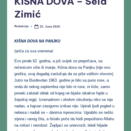
KIŠNA DOVA – Seid
Zimić
Redakcija
22. Juna 2025.
KIŠNA DOVA NA PANJKU
/priča za sva vremena/
Evo prođe 62. godina, a još uvijek se prepričava, sa
rečenicom više ili manje, Kišna dova na Panjku (nije ovo
greška, ovaj događaj zaslužuje da se piše velikim slovom).
Jutro na Đurđevdan 1963. godine je bilo sa puno rose, a
onda do nekog septembra nije bilo ni rose, ni kiše, samo
poneki zalutali oblak od kojeg ne bijaše nikakve fajde u
žepskoj regiji. Iznenadnom i oholom iskušenju niko se nije
nadao, a hajvan zasigurno izrikao nije. Upirali ljudi pogled u
nebesa i nadali se – danima mjesecima. Ugrabilo se nešto
sijena i ranog žita, a õstalo poče da hūdi prepušteno Allahu
na milost i nemilost. Žepljaci se unervozili, lebdi hiljade