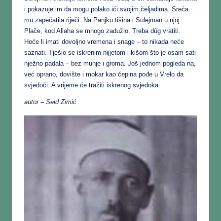
i pokazuje im da mogu polako ići svojim čeljadima. Sreća
mu zapečatila riječi. Na Panjku tišina i Sulejman u njoj.
Plače, kod Allaha se mnogo zadužio. Treba dȗg vratiti.
Hoće li imati dovoljno vremena i snage – to nikada neće
saznati. Tješio se iskrenim nijjetom i kišom što je osam sati
nježno padala – bez munje i groma. Još jednom pogleda na,
već oprano, dovište i mokar kao čepina pođe u Vrelo da
svjedoči. A vrijeme će tražiti iskrenog svjedoka.
autor – Seid Zimić