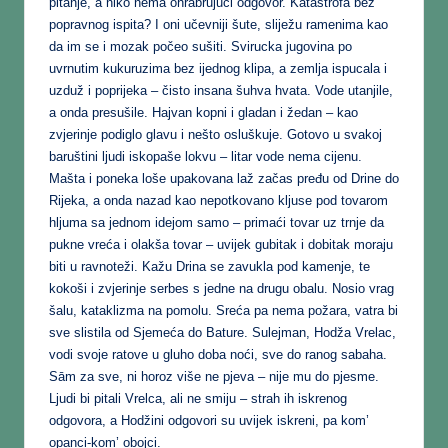
pitanje, a niko nema ohrabrujući odgovor. Katastrofa bez
popravnog ispita? I oni učevniji šute, sliježu ramenima kao
da im se i mozak počeo sušiti. Svirucka jugovina po
uvrnutim kukuruzima bez ijednog klipa, a zemlja ispucala i
uzduž i poprijeka – čisto insana šuhva hvata. Vode utanjile,
a onda presušile. Hajvan kopni i gladan i žedan – kao
zvjerinje podiglo glavu i nešto osluškuje. Gotovo u svakoj
baruštini ljudi iskopaše lokvu – litar vode nema cijenu.
Mašta i poneka loše upakovana laž začas pređu od Drine do
Rijeka, a onda nazad kao nepotkovano kljuse pod tovarom
hljuma sa jednom idejom samo – primaći tovar uz trnje da
pukne vreća i olakša tovar – uvijek gubitak i dobitak moraju
biti u ravnoteži. Kažu Drina se zavukla pod kamenje, te
kokoši i zvjerinje serbes s jedne na drugu obalu. Nosio vrag
šalu, kataklizma na pomolu. Sreća pa nema požara, vatra bi
sve slistila od Sjemeća do Bature. Sulejman, Hodža Vrelac,
vodi svoje ratove u gluho doba noći, sve do ranog sabaha.
Sām za sve, ni horoz više ne pjeva – nije mu do pjesme.
Ljudi bi pitali Vrelca, ali ne smiju – strah ih iskrenog
odgovora, a Hodžini odgovori su uvijek iskreni, pa kom’
opanci-kom’ obojci.