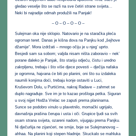
gledao veselje što se razli na sve četiri strane svijeta…
Neki bi najradije odmah produžili na Panjak!
– O – O – O – O –
Sulejman oka nije sklopio. Natovario je na staračka pleća
ogroman teret. Danas je kišna dova na Panjku kod „šejhove
džamije“. Mora izdržati – mnogo očiju je u njeg’ uprto.
Besjedi sam sa sobom; valjda nisam ništa zaboravio – nek’
porane daleko je Panjak, što stariju odjeću, čistu i uredno
zakrpljenu, trebaju i što više djece povesti – dječija nafaka
je ogromna, hajvana će biti po planini, oni što su izdaleka
naumili konjima doći, trebaju konje ostaviti u Luci,
Kruševom Dolu, u Purtićima, nakraj Radave – zahmet se
duplo nagrađuje. Sve im je to kazao prošloga petka. Siguran
u svoj nijjet Hodža Vrelac se zaputi prema planinama.
Sunce se podobro vinulo u plavetnilo, momački ugrijalo,
davnašnja prašina čerupa i usta i oči. Grupice ljudi sa svih
osam strana svijeta, ozareni nadom, vijugaju prema Panjku.
Ni dječurlija ne zijanćeri, ne smije, boje se Sulejmanovog –
ahhaa. Na planini koji stepen hladnije. Skuckalo se mahluka