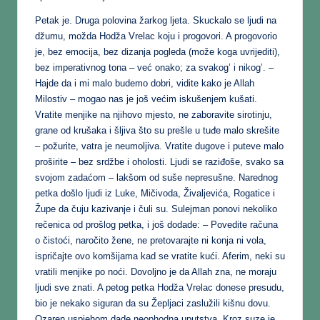
Petak je. Druga polovina žarkog ljeta. Skuckalo se ljudi na
džumu, možda Hodža Vrelac koju i progovori. A progovorio
je, bez emocija, bez dizanja pogleda (može koga uvrijediti),
bez imperativnog tona – već onako; za svakog’ i nikog’. –
Hajde da i mi malo budemo dobri, vidite kako je Allah
Milostiv – mogao nas je još većim iskušenjem kušati.
Vratite menjike na njihovo mjesto, ne zaboravite sirotinju,
grane od krušaka i šljiva što su prešle u tuđe malo skrešite
– požurite, vatra je neumoljiva. Vratite dugove i puteve malo
proširite – bez srdžbe i oholosti. Ljudi se raziđoše, svako sa
svojom zadaćom – lakšom od suše nepresušne. Narednog
petka došlo ljudi iz Luke, Mičivoda, Živaljevića, Rogatice i
Župe da čuju kazivanje i čuli su. Sulejman ponovi nekoliko
rečenica od prošlog petka, i još dodade: – Povedite računa
o čistoći, naročito žene, ne pretovarajte ni konja ni vola,
ispričajte ovo komšijama kad se vratite kući. Aferim, neki su
vratili menjike po noći. Dovoljno je da Allah zna, ne moraju
ljudi sve znati. A petog petka Hodža Vrelac donese presudu,
bio je nekako siguran da su Žepljaci zaslužili kišnu dovu.
Ozaren uspjehom dade neophodna uputstva. Kroz suze je