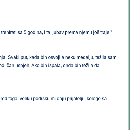
nirati sa 5 godina, i tā ljubav prema njemu još traje.”
nja. Svaki put, kada bih osvojila neku medalju, težila sam
dličan uspjeh. Ako bih ispala, onda bih težila da
red toga, veliku podršku mi daju prijatelji i kolege sa