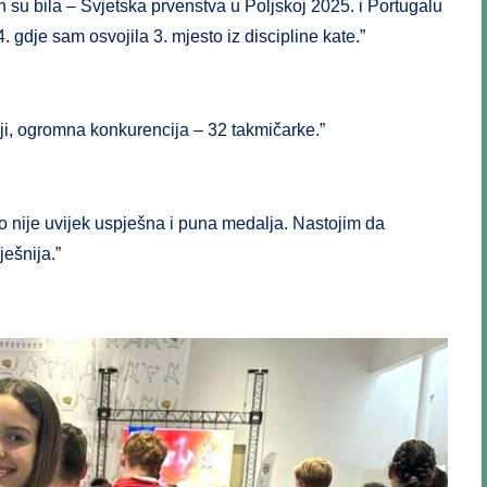
h su bila – Svjetska prvenstva u Poljskoj 2025. i Portugalu
 gdje sam osvojila 3. mjesto iz discipline kate.”
iji, ogromna konkurencija – 32 takmičarke.”
iako nije uvijek uspješna i puna medalja. Nastojim da
ješnija.”