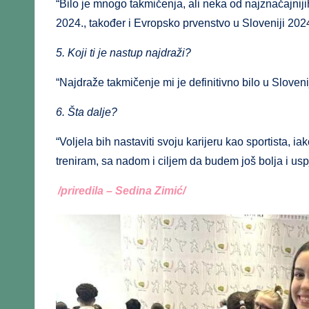
“Bilo je mnogo takmičenja, ali neka od najznačajniji
2024., također i Evropsko prvenstvo u Sloveniji 2024.
5. Koji ti je nastup najdraži?
“Najdraže takmičenje mi je definitivno bilo u Sloven
6. Šta dalje?
“Voljela bih nastaviti svoju karijeru kao sportista, 
treniram, sa nadom i ciljem da budem još bolja i usp
/priredila – Sedina Zimić/