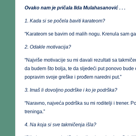
Ovako nam je pričala Ilda Mulahasanović . . .
1. Kada si se počela baviti karateom?
“Karateom se bavim od malih nogu. Krenula sam ga tre
2. Odakle motivacija?
“Najviše motivacije su mi davali rezultati sa takmiče
da budem što bolja, te da sljedeći put ponovo bude o
popravim svoje greške i prođem naredni put.”
3. Imaš li dovoljno podrške i ko je podrška?
“Naravno, najveća podrška su mi roditelji i trener. Po
treninga.”
4. Na koja si sve takmičenja išla?