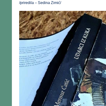
/priredila – Sedina Zimić/