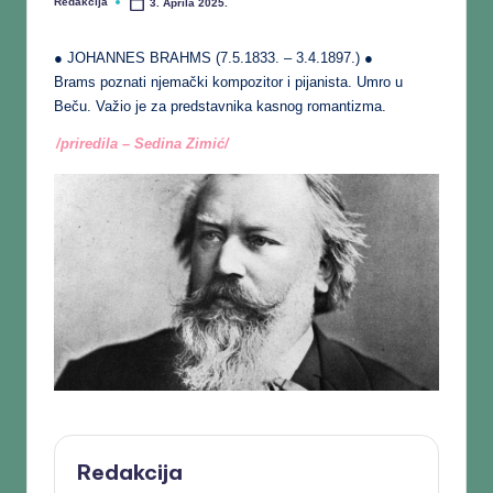
Redakcija
3. Aprila 2025.
● JOHANNES BRAHMS (7.5.1833. – 3.4.1897.) ●
Brams poznati njemački kompozitor i pijanista. Umro u
Beču. Važio je za predstavnika kasnog romantizma.
/priredila – Sedina Zimić/
Redakcija