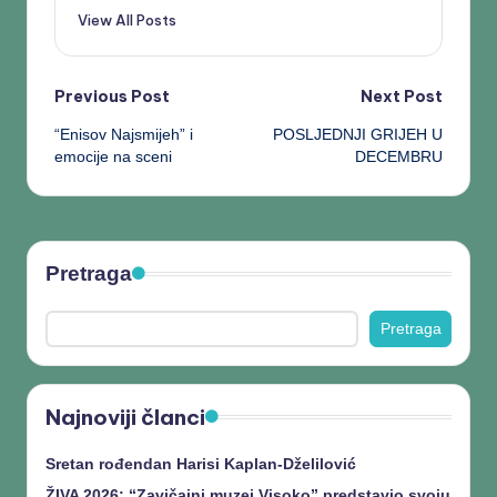
View All Posts
Previous Post
Next Post
“Enisov Najsmijeh” i
POSLJEDNJI GRIJEH U
emocije na sceni
DECEMBRU
Pretraga
Pretraga
Najnoviji članci
Sretan rođendan Harisi Kaplan-Dželilović
ŽIVA 2026: “Zavičajni muzej Visoko” predstavio svoju