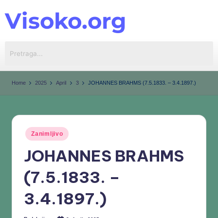
Visoko.org
Skip
to
content
Home
2025
April
3
JOHANNES BRAHMS (7.5.1833. – 3.4.1897.)
Zanimljivo
JOHANNES BRAHMS
(7.5.1833. –
3.4.1897.)