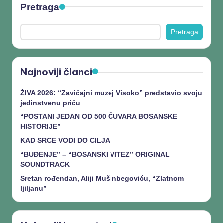
Pretraga
Pretraga
Najnoviji članci
ŽIVA 2026: “Zavičajni muzej Visoko” predstavio svoju
jedinstvenu priču
“POSTANI JEDAN OD 500 ČUVARA BOSANSKE
HISTORIJE”
KAD SRCE VODI DO CILJA
“BUĐENJE” – “BOSANSKI VITEZ” ORIGINAL
SOUNDTRACK
Sretan rođendan, Aliji Mušinbegoviću, “Zlatnom
ljiljanu”