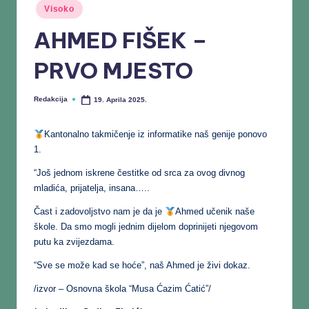
Visoko
AHMED FIŠEK –
PRVO MJESTO
Redakcija
19. Aprila 2025.
Kantonalno takmičenje iz informatike naš genije ponovo
1.
“Još jednom iskrene čestitke od srca za ovog divnog
mladića, prijatelja, insana…..
Čast i zadovoljstvo nam je da je
Ahmed učenik naše
škole. Da smo mogli jednim dijelom doprinijeti njegovom
putu ka zvijezdama.
“Sve se može kad se hoće”, naš Ahmed je živi dokaz.
/izvor – Osnovna škola “Musa Ćazim Ćatić”/