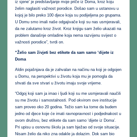
iz sjene’ je predstavljanje moje priče iz Doma, kroz koju
želim naglasiti važnost porodice. Došao sam u ustanovu u
kojoj je bilo preko 100 djece koja su podijeljena po grupama.
U Domu smo imali naše odgajivače koji su nas usmjeravali,
da ne zalutamo kroz život. Kroz knjigu sam želio ukazati na
problem današnje omladine koja nema razvijenu svijest o
važnosti porodice”, tvrdi on.
“Želio sam živjeti bez etikete da sam samo ‘dijete iz
Doma
Aldin pojašnjava da je zahvalan na načinu na koji je odgojen
u Domu, na perspektivi u životu koja mu je pomogla da
shvati da sve stvari u životu imaju svoje vrijeme.
“Odgoj koji sam ja imao i ljudi koji su me usmjeravali naučili
su me životu i samostalnosti. Pod okvirom ove institucije
sam proveo oko 20 godina. Težio sam ka tome da budem
jedno od djece koje će imati ravnopravnost i podjednakost u
ovom društvu, bez etikete da sam samo ‘dijete iz Doma’.
Pri upisu u osnovnu školu ja sam bježao od svoje situacije.
Nisam želio da niko zna odakle ja dolazim. Dok sam bio