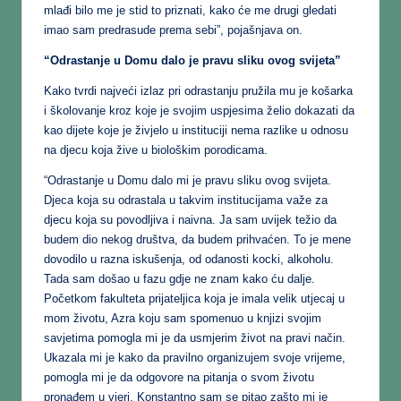
mlađi bilo me je stid to priznati, kako će me drugi gledati
imao sam predrasude prema sebi”, pojašnjava on.
“Odrastanje u Domu dalo je pravu sliku ovog svijeta”
Kako tvrdi najveći izlaz pri odrastanju pružila mu je košarka
i školovanje kroz koje je svojim uspjesima želio dokazati da
kao dijete koje je živjelo u instituciji nema razlike u odnosu
na djecu koja žive u biološkim porodicama.
“Odrastanje u Domu dalo mi je pravu sliku ovog svijeta.
Djeca koja su odrastala u takvim institucijama važe za
djecu koja su povodljiva i naivna. Ja sam uvijek težio da
budem dio nekog društva, da budem prihvaćen. To je mene
dovodilo u razna iskušenja, od odanosti kocki, alkoholu.
Tada sam došao u fazu gdje ne znam kako ću dalje.
Početkom fakulteta prijateljica koja je imala velik utjecaj u
mom životu, Azra koju sam spomenuo u knjizi svojim
savjetima pomogla mi je da usmjerim život na pravi način.
Ukazala mi je kako da pravilno organizujem svoje vrijeme,
pomogla mi je da odgovore na pitanja o svom životu
pronađem u vjeri. Konstantno sam se pitao zašto mi je