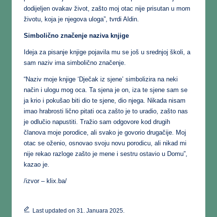
dodijeljen ovakav život, zašto moj otac nije prisutan u mom
životu, koja je njegova uloga”, tvrdi Aldin.
Simbolično značenje naziva knjige
Ideja za pisanje knjige pojavila mu se još u srednjoj školi, a
sam naziv ima simbolično značenje.
“Naziv moje knjige ‘Dječak iz sjene’ simbolizira na neki
način i ulogu mog oca. Ta sjena je on, iza te sjene sam se
ja krio i pokušao biti dio te sjene, dio njega. Nikada nisam
imao hrabrosti lično pitati oca zašto je to uradio, zašto nas
je odlučio napustiti. Tražio sam odgovore kod drugih
članova moje porodice, ali svako je govorio drugačije. Moj
otac se oženio, osnovao svoju novu porodicu, ali nikad mi
nije rekao razloge zašto je mene i sestru ostavio u Domu”,
kazao je.
/izvor – klix.ba/
Last updated on 31. Januara 2025.