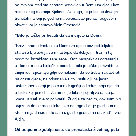
sa svojom starijom sestrom ostavljen u Domu za djecu bez
roditeljskog staranja Bjelave. Za njega, to je bio neshvatljiv
trenutak na koji je godinama pokušavao pronaći odgovor i
shvatiti ko je zapravo Aldin Omeragić.
“Bilo je teško prihvatiti da sam dijete iz Doma”
“Kroz samo odrastanje u Domu za djecu bez roditeljskog
staranja Bjelave ja sam nastojao da dobijem i tražim taj
odgovor. Istraživao sam sebe. Kroz perspektivu odrastanja
u Domu, a ne u biološkoj porodici, bilo je teško prihvatiti tu
činjenicu, spoznaju gdje se nalazim, da se trebam adaptirati
na grupu djece, na odrastanje u toj instituciji na jedan
sistem života koji je potpuno drugačiji od odrastanja djeteta
u biološkoj porodici. Za mene je bilo nepojmljivo da ću ja
ikada uspjeti sve to prihvatiti. Žudnja za nečim, dok sam bio
svjestan da ne mogu tako lako do toga doći je gradila ono
što sam ja danas i što sam izgradio godinama unazad”, tvrdi
Aldin.
Od potpune izgubljenosti, do pronalaska životnog puta