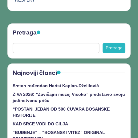
RESPEKT
Pretraga
Pretraga
Najnoviji članci
Sretan rođendan Harisi Kaplan-Dželilović
ŽIVA 2026: “Zavičajni muzej Visoko” predstavio svoju
jedinstvenu priču
“POSTANI JEDAN OD 500 ČUVARA BOSANSKE
HISTORIJE”
KAD SRCE VODI DO CILJA
“BUĐENJE” – “BOSANSKI VITEZ” ORIGINAL