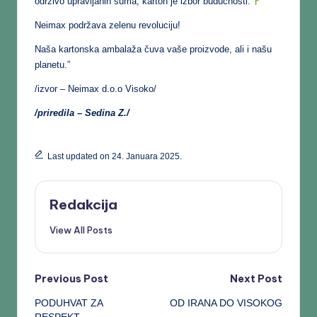
održivo upravljanih šuma, karton je izbor budućnosti.
Neimax podržava zelenu revoluciju!
Naša kartonska ambalaža čuva vaše proizvode, ali i našu
planetu.”
/izvor – Neimax d.o.o Visoko/
/priredila – Sedina Z./
Last updated on 24. Januara 2025.
Redakcija
View All Posts
Previous Post
Next Post
PODUHVAT ZA
OD IRANA DO VISOKOG