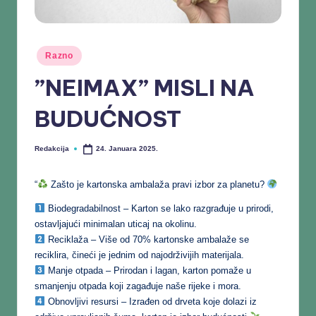
Razno
”NEIMAX” MISLI NA
BUDUĆNOST
Redakcija
24. Januara 2025.
“
Zašto je kartonska ambalaža pravi izbor za planetu?
Biodegradabilnost – Karton se lako razgrađuje u prirodi,
ostavljajući minimalan uticaj na okolinu.
Reciklaža – Više od 70% kartonske ambalaže se
reciklira, čineći je jednim od najodrživijih materijala.
Manje otpada – Prirodan i lagan, karton pomaže u
smanjenju otpada koji zagađuje naše rijeke i mora.
Obnovljivi resursi – Izrađen od drveta koje dolazi iz