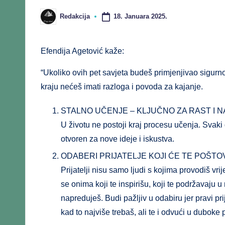
18. Januara 2025.
Redakcija
Efendija Agetović kaže:
“Ukoliko ovih pet savjeta budeš primjenjivao sigurn
kraju nećeš imati razloga i povoda za kajanje.
STALNO UČENJE – KLJUČNO ZA RAST I 
U životu ne postoji kraj procesu učenja. Svak
otvoren za nove ideje i iskustva.
ODABERI PRIJATELJE KOJI ĆE TE POŠTOVA
Prijatelji nisu samo ljudi s kojima provodiš vrij
se onima koji te inspirišu, koji te podržavaju u 
napreduješ. Budi pažljiv u odabiru jer pravi prija
kad to najviše trebaš, ali te i odvući u duboke