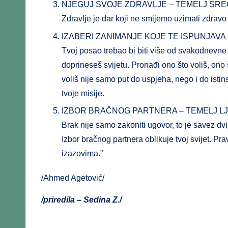
NJEGUJ SVOJE ZDRAVLJE – TEMELJ SRE
Zdravlje je dar koji ne smijemo uzimati zdravo
IZABERI ZANIMANJE KOJE TE ISPUNJAVA 
Tvoj posao trebao bi biti više od svakodnevne r
doprineseš svijetu. Pronađi ono što voliš, ono 
voliš nije samo put do uspjeha, nego i do istin
tvoje misije.
IZBOR BRAČNOG PARTNERA – TEMELJ LJU
Brak nije samo zakoniti ugovor, to je savez dv
Izbor bračnog partnera oblikuje tvoj svijet. Pra
izazovima.”
/Ahmed Agetović/
/priredila – Sedina Z./