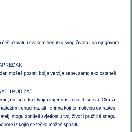
o ćeš uživati u svakom trenutku svog života i na njegovom
NAPREDAK
i dan možeš postati bolja verzija sebe, samo ako ostaneš
TI I PODIZATI
eme, oni su odraz tvojih vrijednosti i tvojih snova. Okruži
najtežim trenucima, ali i onima koji te motivišu da rasteš i
telji mogu donijeti svjetlost u tvoj život i pružiti ti snagu
 ponore iz kojih se teško možeš spasiti.