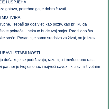
ĆE I USPJEHA
 za gotovo, potrebno ga je dobro čuvati.
I MOTIVIRA
utine. Trebaš ga doživjeti kao poziv, kao priliku da
što te pokreće, i neka to bude tvoj smjer. Raditi ono što
ske sreće. Posao nije samo sredstvo za život, on je izraz
BAVI I STABILNOSTI
iju duša koje se podržavaju, razumiju i međusobno rastu.
vi partner je tvoj oslonac i najveći saveznik u svim životnim