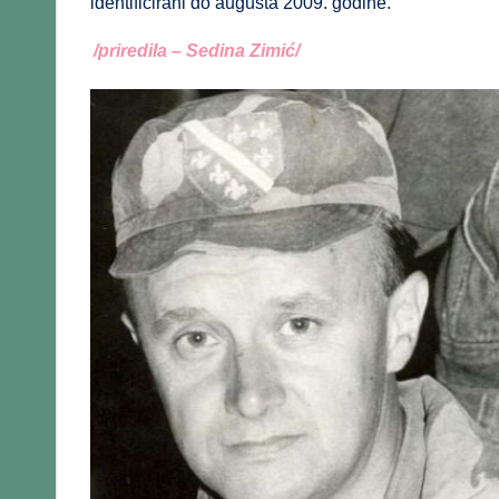
identificirani do augusta 2009. godine.
/priredila – Sedina Zimić/