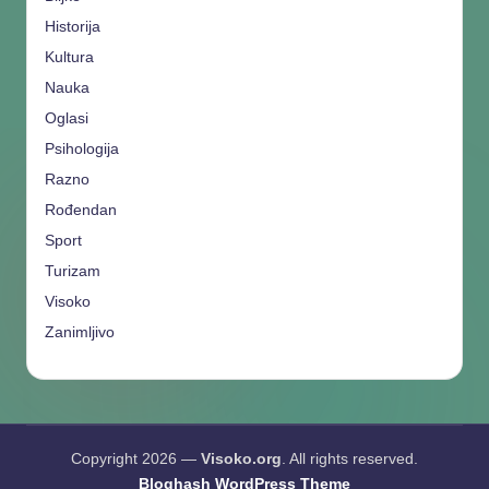
Historija
Kultura
Nauka
Oglasi
Psihologija
Razno
Rođendan
Sport
Turizam
Visoko
Zanimljivo
Copyright 2026 —
Visoko.org
. All rights reserved.
Bloghash WordPress Theme