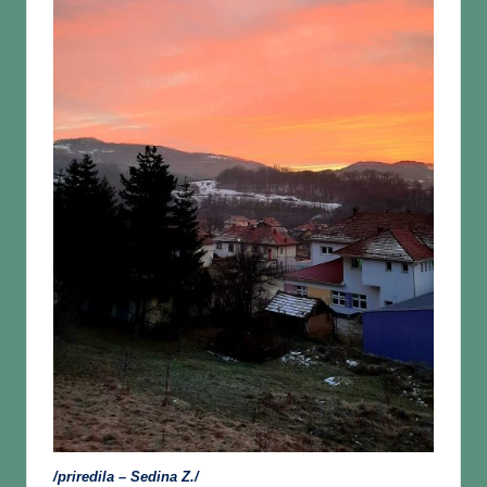
/priredila
– Sedina Z./