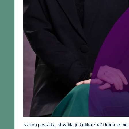
Nakon povratka, shvatila je koliko znači kada te me