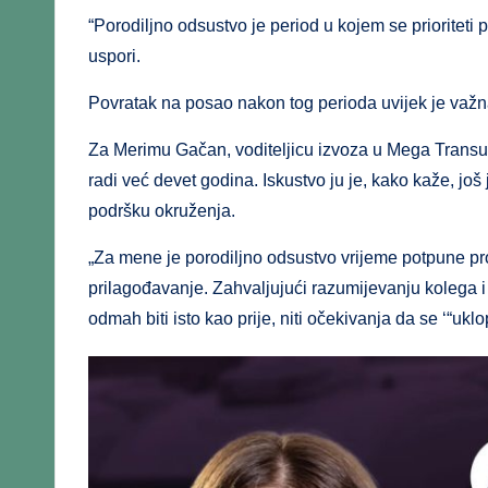
“Porodiljno odsustvo je period u kojem se prioriteti 
uspori.
Povratak na posao nakon tog perioda uvijek je važna 
Za Merimu Gačan, voditeljicu izvoza u Mega Transu, 
radi već devet godina. Iskustvo ju je, kako kaže, još
podršku okruženja.
„Za mene je porodiljno odsustvo vrijeme potpune pr
prilagođavanje. Zahvaljujući razumijevanju kolega i f
odmah biti isto kao prije, niti očekivanja da se ‘“ukl