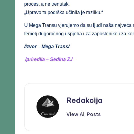
proces, a ne trenutak.
„Upravo ta podrška učinila je razliku.“
U Mega Transu vjerujemo da su ljudi naša najveća sn
temelj dugoročnog uspjeha i za zaposlenike i za ko
/izvor – Mega Trans/
/priredila – Sedina Z./
Redakcija
View All Posts