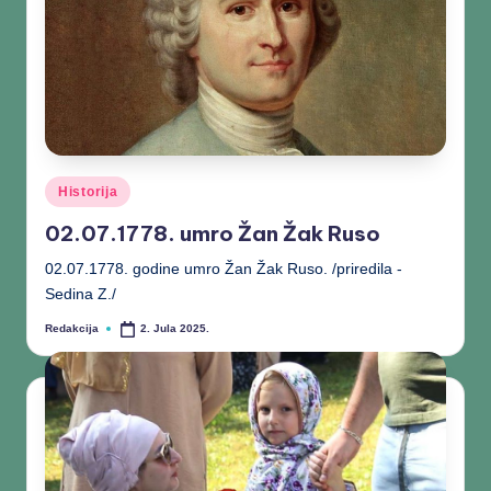
Historija
02.07.1778. umro Žan Žak Ruso
02.07.1778. godine umro Žan Žak Ruso. /priredila -
Sedina Z./
Redakcija
2. Jula 2025.