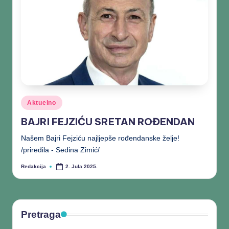
Aktuelno
BAJRI FEJZIĆU SRETAN ROĐENDAN
Našem Bajri Fejziću najljepše rođendanske želje!
/priredila - Sedina Zimić/
Redakcija
2. Jula 2025.
Pretraga