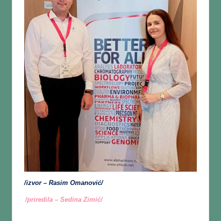
/izvor – Rasim Omanović/
/priredila – Sedina Zimić/