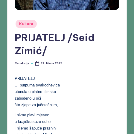
Kultura
PRIJATELJ /Seid
Zimić/
Redakcija
31. Marta 2025.
PRIJATELJ
… purpurna svakodnevica
utonula u platno filmsko
zabodeno u oči
što zjape za jučerašnjim,
i nikne plavi mjesec
u krajičku suze suhe
i nijemo šapuće praznini