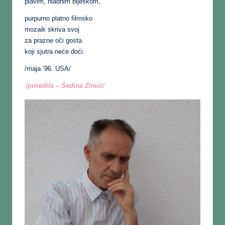
plavim, hladnim bljeskom,
purpurno platno filmsko
mozaik skriva svoj
za prazne oči gosta
koji sjutra neće doći.
/maja ’96. USA/
/priredila – Sedina Zimić/