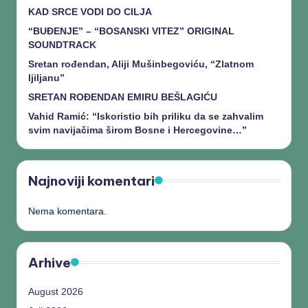
KAD SRCE VODI DO CILJA
“BUĐENJE” – “BOSANSKI VITEZ” ORIGINAL
SOUNDTRACK
Sretan rođendan, Aliji Mušinbegoviću, “Zlatnom
ljiljanu”
SRETAN ROĐENDAN EMIRU BEŠLAGIĆU
Vahid Ramić: “Iskoristio bih priliku da se zahvalim
svim navijačima širom Bosne i Hercegovine…”
Najnoviji komentari
Nema komentara.
Arhive
August 2026